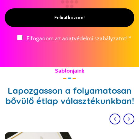
Feliratkozom!
Elfogadom az
adatvédelmi szabályzatot!
*
Sablonjaink
Lapozgasson a folyamatosan
bővülő étlap választékunkban!