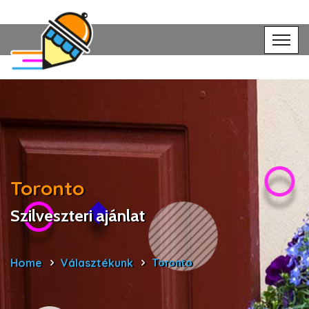
Toronto
Szilveszteri ajánlat
Home
Választékunk
Toronto