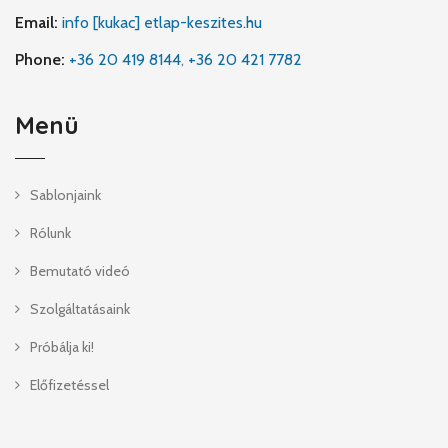
Email:
info [kukac] etlap-keszites.hu
Phone:
+36 20 419 8144
,
+36 20 421 7782
Menü
Sablonjaink
Rólunk
Bemutató videó
Szolgáltatásaink
Próbálja ki!
Előfizetéssel