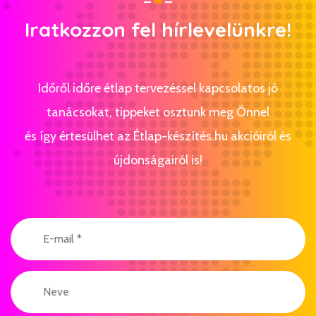
Iratkozzon fel hírlevelünkre!
Időről időre étlap tervezéssel kapcsolatos jó
tanácsokat, tippeket osztunk meg Önnel
és így értesülhet az Étlap-készítés.hu akcióiról és
újdonságairól is!