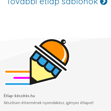
További étlap sablonok
Étlap-készítés.hu
Készítsen éttermének nyomdakész, igényes étlapot!