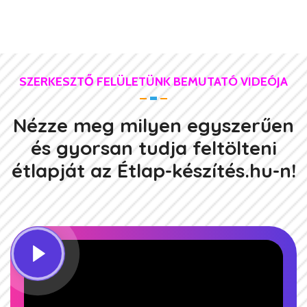
SZERKESZTŐ FELÜLETÜNK BEMUTATÓ VIDEÓJA
Nézze meg milyen egyszerűen
és gyorsan tudja feltölteni
étlapját az Étlap-készítés.hu-n!