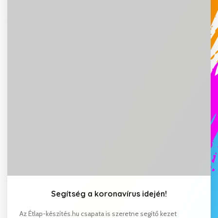
Segítség a koronavírus idején!
Az Étlap-készítés.hu csapata is szeretne segítő kezet