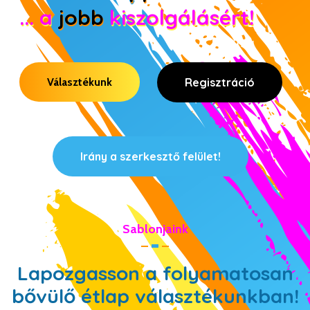
... a
jobb
kiszolgálásért!
Választékunk
Regisztráció
Irány a szerkesztő felület!
Sablonjaink
Lapozgasson a folyamatosan
bővülő étlap választékunkban!