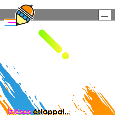
Ízléses
étlappal...