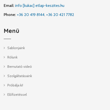
Email:
info [kukac] etlap-keszites.hu
Phone:
+36 20 419 8144
,
+36 20 421 7782
Menü
Sablonjaink
Rólunk
Bemutató videó
Szolgáltatásaink
Próbálja ki!
Előfizetéssel