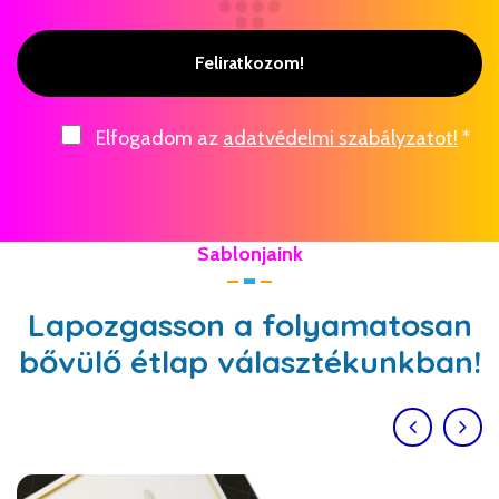
Feliratkozom!
Elfogadom az
adatvédelmi szabályzatot!
*
Sablonjaink
Lapozgasson a folyamatosan
bővülő étlap választékunkban!