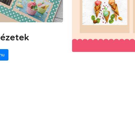
nézetek
nu