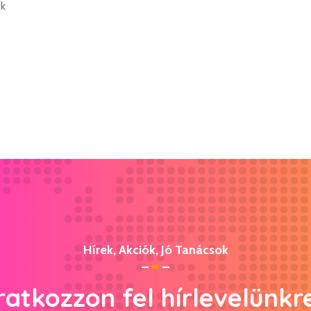
ek
Hírek, Akciók, Jó Tanácsok
ratkozzon fel hírlevelünkr