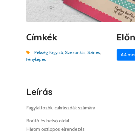
Címkék
Elő
Pékség
,
Fagyizó
,
Szezonális
,
Színes
,
A4 me
Fényképes
Leírás
Fagylaltozók, cukrászdák számára
Borító és belső oldal
Három oszlopos elrendezés