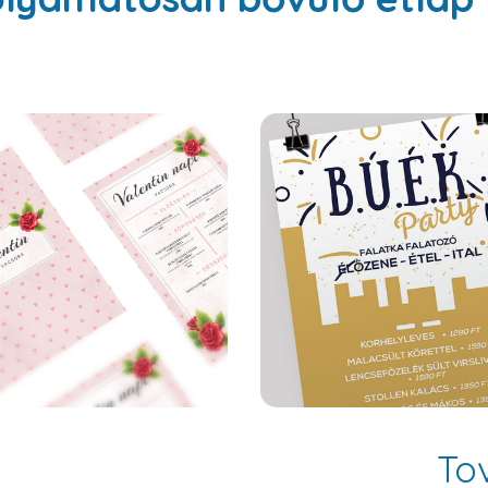
Verona
Toronto
To