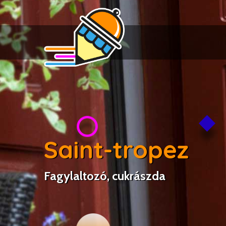
Saint-tropez
Fagylaltozó, cukrászda