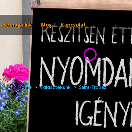
Csomagjaink
Blog
Kapcsolat
Home
Választékunk
Saint-Tropez