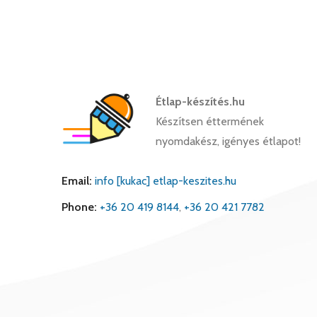
Étlap-készítés.hu
Készítsen éttermének
nyomdakész, igényes étlapot!
Email:
info [kukac] etlap-keszites.hu
Phone:
+36 20 419 8144
,
+36 20 421 7782