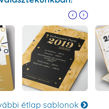
Oslo
vábbi étlap sablonok