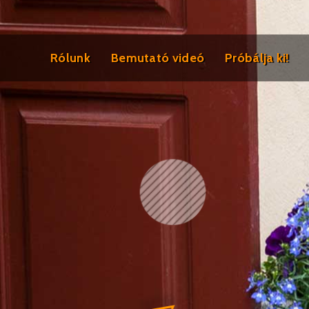
Rólunk
Bemutató videó
Próbálja ki!