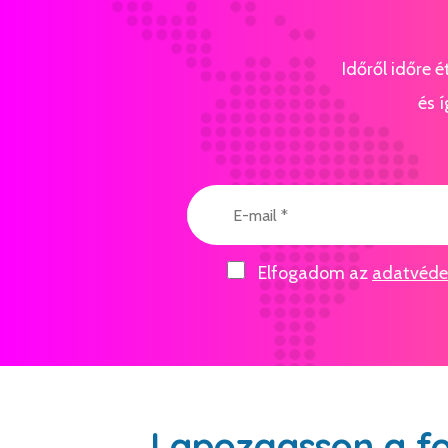
Időről időre 
és í
Elfogadom az
adatvédel
Lapozgasson a f