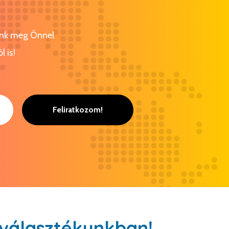
tunk meg Önnel
l is!
Feliratkozom!
választékunkban!