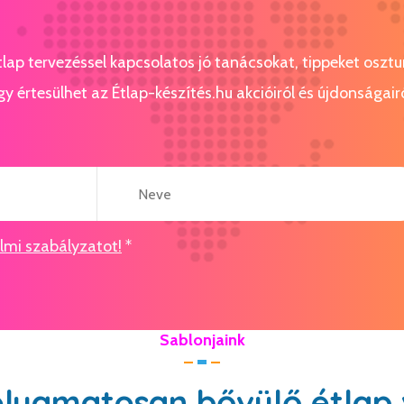
étlap tervezéssel kapcsolatos jó tanácsokat, tippeket osz
gy értesülhet az Étlap-készítés.hu akcióiról és újdonságairó
mi szabályzatot!
*
Sablonjaink
olyamatosan bővülő étlap 