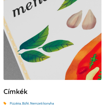
Címkék
Pizzéria
,
Büfé
,
Nemzeti konyha