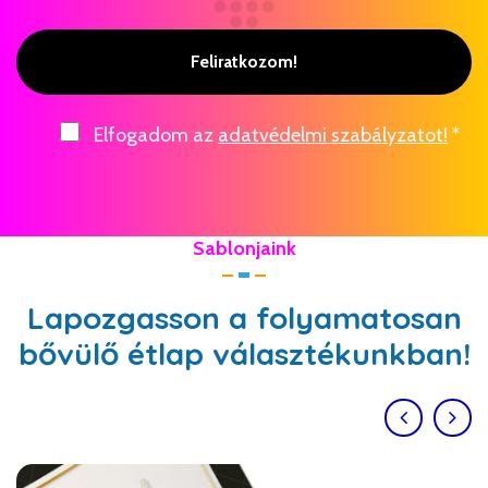
Feliratkozom!
Elfogadom az
adatvédelmi szabályzatot!
*
Sablonjaink
Lapozgasson a folyamatosan
bővülő étlap választékunkban!