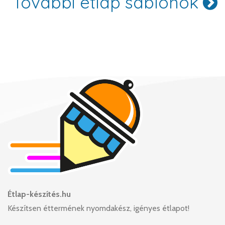
További étlap sablonok
Étlap-készítés.hu
Készítsen éttermének nyomdakész, igényes étlapot!