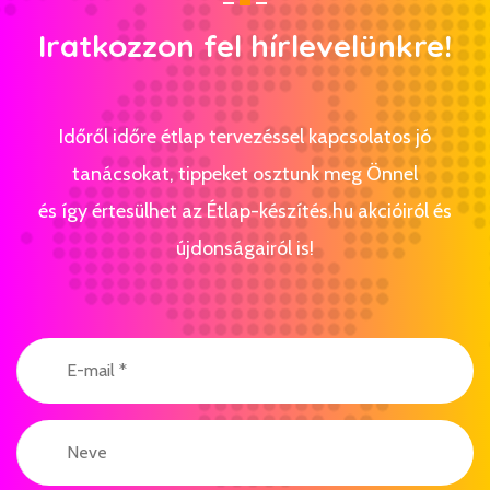
Iratkozzon fel hírlevelünkre!
Időről időre étlap tervezéssel kapcsolatos jó
tanácsokat, tippeket osztunk meg Önnel
és így értesülhet az Étlap-készítés.hu akcióiról és
újdonságairól is!