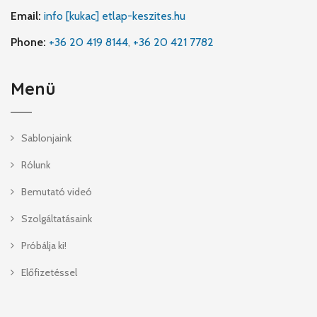
Email:
info [kukac] etlap-keszites.hu
Phone:
+36 20 419 8144
,
+36 20 421 7782
Menü
Sablonjaink
Rólunk
Bemutató videó
Szolgáltatásaink
Próbálja ki!
Előfizetéssel