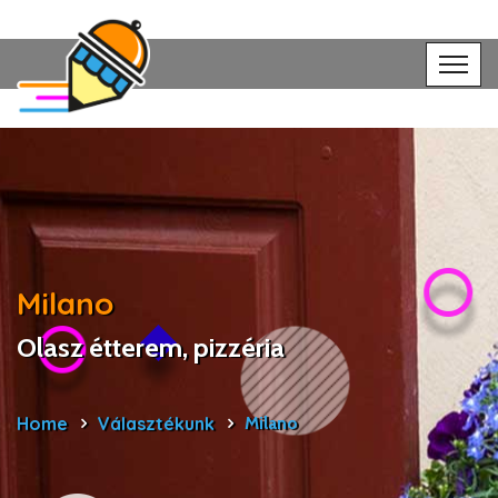
Milano
Olasz étterem, pizzéria
Home
Választékunk
Milano