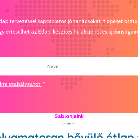
étlap tervezéssel kapcsolatos jó tanácsokat, tippeket osz
gy értesülhet az Étlap-készítés.hu akcióiról és újdonságairó
mi szabályzatot!
*
Sablonjaink
olyamatosan bővülő étlap 