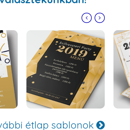
Oslo
vábbi étlap sablonok