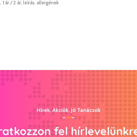
ár / 2 ár, leírás, allergének
Hírek, Akciók, Jó Tanácsok
ratkozzon fel hírlevelünkr