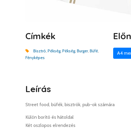
Címkék
Elő
Bisztró
,
Pékség
,
Pékség
,
Burger
,
Büfé
,
A4 me
Fényképes
Leírás
Street food, büfék, bisztrók, pub-ok számára
Külön borító és hátoldal
Két oszlopos elrendezés