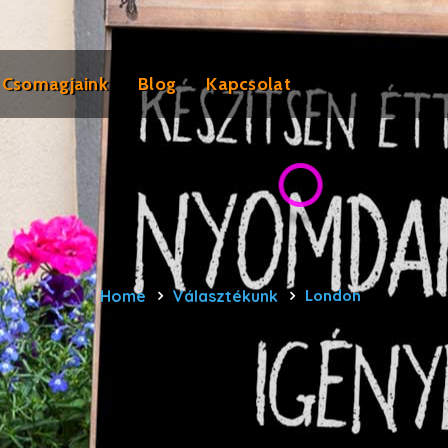
Csomagjaink
Blog
Kapcsolat
Home
Választékunk
London