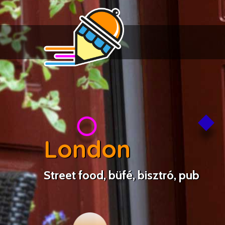
London
Street food, büfé, bisztró, pub