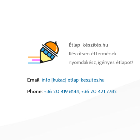
Étlap-készítés.hu
Készítsen éttermének
nyomdakész, igényes étlapot!
Email:
info [kukac] etlap-keszites.hu
Phone:
+36 20 419 8144
,
+36 20 421 7782