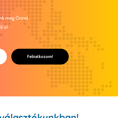
tunk meg Önnel
l is!
Feliratkozom!
választékunkban!