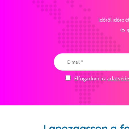
Időről időre 
és í
Elfogadom az
adatvédel
Lapozgasson a f