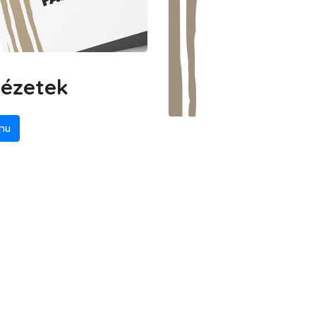
nézetek
nu