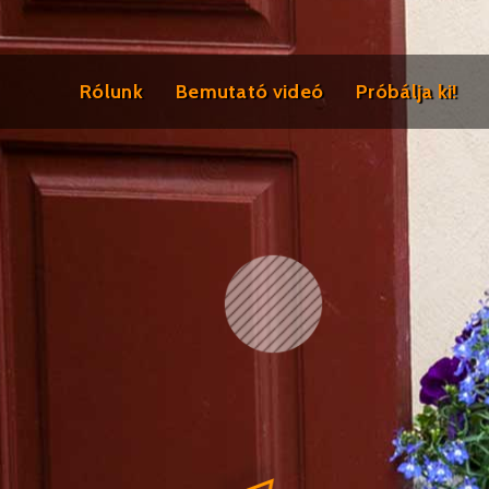
Rólunk
Bemutató videó
Próbálja ki!