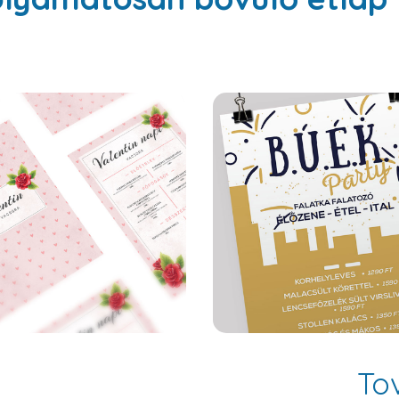
Verona
Toronto
To