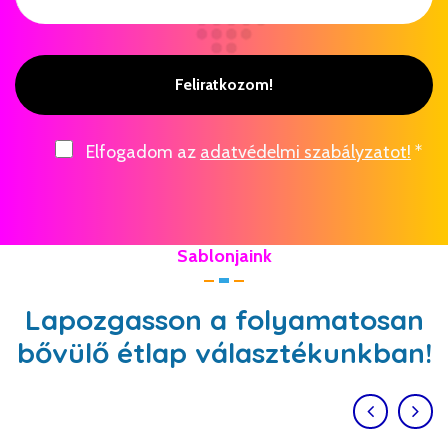
Feliratkozom!
Elfogadom az
adatvédelmi szabályzatot!
*
Sablonjaink
Lapozgasson a folyamatosan
bővülő étlap választékunkban!