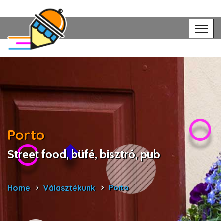
Porto
Street food, büfé, bisztró, pub
Home
Választékunk
Porto