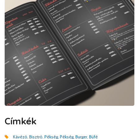
Címkék
Kávézó
,
Bisztró
,
Pékség
,
Pékség
,
Burger
,
Büfé