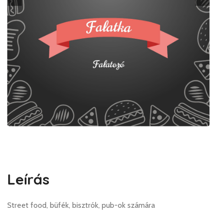
Leírás
Street food, büfék, bisztrók, pub-ok számára