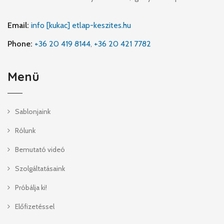
Email:
info [kukac] etlap-keszites.hu
Phone:
+36 20 419 8144
,
+36 20 421 7782
Menü
Sablonjaink
Rólunk
Bemutató videó
Szolgáltatásaink
Próbálja ki!
Előfizetéssel