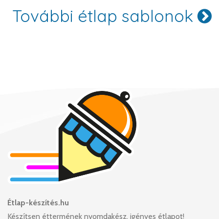
További étlap sablonok
Étlap-készítés.hu
Készítsen éttermének nyomdakész, igényes étlapot!