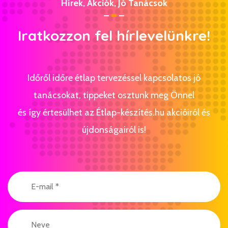
Hírek, Akciók, Jó Tanácsok
Iratkozzon fel hírlevelünkre!
Időről időre étlap tervezéssel kapcsolatos jó
tanácsokat, tippeket osztunk meg Önnel
és így értesülhet az Étlap-készítés.hu akcióiról és
újdonságairól is!