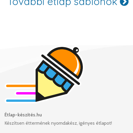
További étlap sablonok
Étlap-készítés.hu
Készítsen éttermének nyomdakész, igényes étlapot!