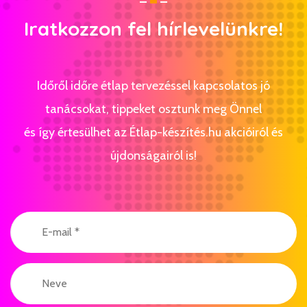
Iratkozzon fel hírlevelünkre!
Időről időre étlap tervezéssel kapcsolatos jó
tanácsokat, tippeket osztunk meg Önnel
és így értesülhet az Étlap-készítés.hu akcióiról és
újdonságairól is!