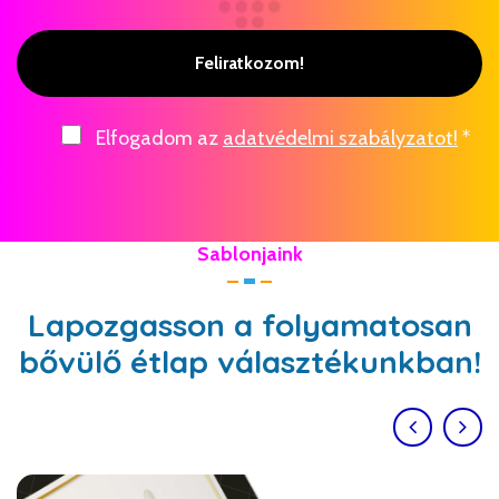
Feliratkozom!
Elfogadom az
adatvédelmi szabályzatot!
*
Sablonjaink
Lapozgasson a folyamatosan
bővülő étlap választékunkban!