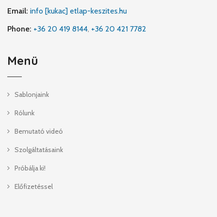
Email:
info [kukac] etlap-keszites.hu
Phone:
+36 20 419 8144
,
+36 20 421 7782
Menü
Sablonjaink
Rólunk
Bemutató videó
Szolgáltatásaink
Próbálja ki!
Előfizetéssel