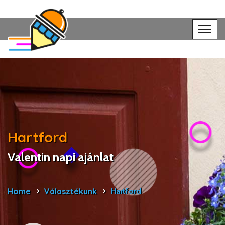
Hartford
Valentin napi ajánlat
Home
Választékunk
Hartford