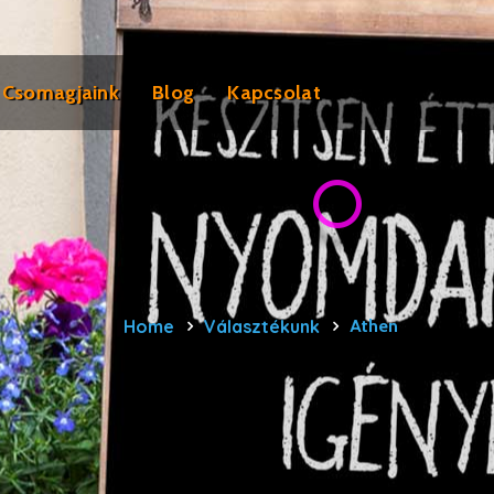
Csomagjaink
Blog
Kapcsolat
Home
Választékunk
Athen