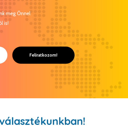
tunk meg Önnel
l is!
Feliratkozom!
választékunkban!