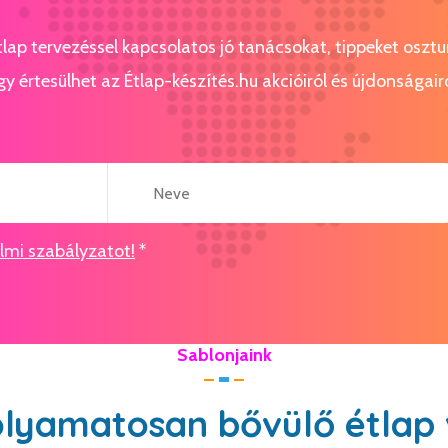
étlap tervezéssel kapcsolatos jó tanácsokat, tippeket osz
gy értesülhet az Étlap-készítés.hu akcióiról és újdonságairó
mi szabályzatot!
*
Sablonjaink
olyamatosan bővülő étlap 