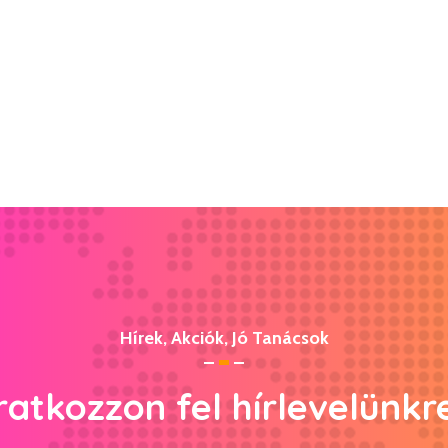
Hírek, Akciók, Jó Tanácsok
ratkozzon fel hírlevelünkr