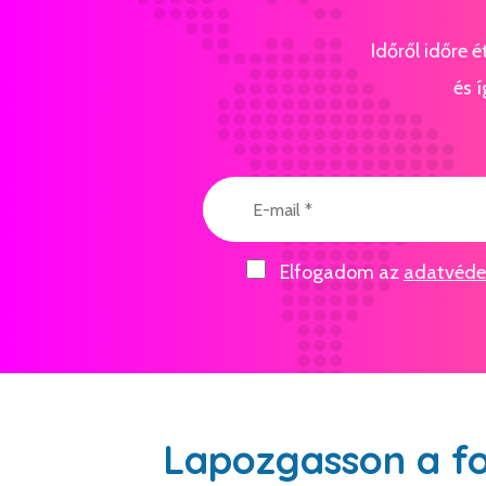
Időről időre 
és í
Elfogadom az
adatvédel
Lapozgasson a f