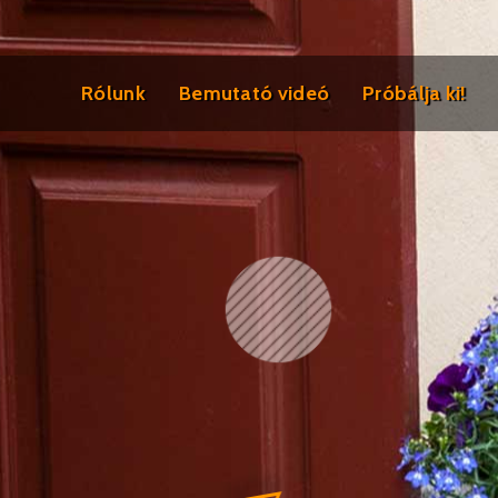
Rólunk
Bemutató videó
Próbálja ki!