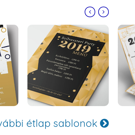
Oslo
vábbi étlap sablonok