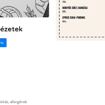
nézetek
nu
leírás, allergének