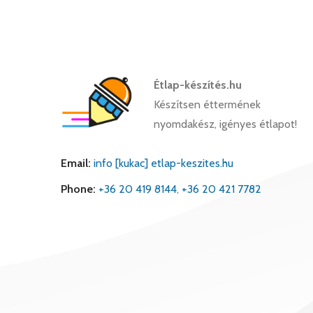
Étlap-készítés.hu
Készítsen éttermének
nyomdakész, igényes étlapot!
Email:
info [kukac] etlap-keszites.hu
Phone:
+36 20 419 8144
,
+36 20 421 7782