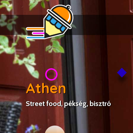
Athen
Street food, pékség, bisztró